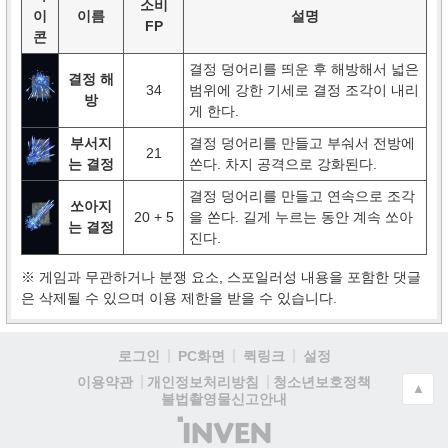
소비
이
이름
설명
FP
콘
결정 덩어리를 띄운 후 해방해서 넓은
결정 해
34
범위에 강한 기세로 결정 조각이 내리
방
게 한다.
부서지
결정 덩어리를 만들고 부숴서 전방에
21
는 결정
쏜다. 차지 공격으로 강화된다.
결정 덩어리를 만들고 연속으로 조각
쏘아지
20 + 5
을 쏜다. 길게 누르는 동안 계속 쏘아
는 결정
진다.
※ 게임과 무관하거나 분쟁 요소, 스포일러성 내용을 포함한 댓글
은 삭제될 수 있으며 이용 제한을 받을 수 있습니다.
로그인
PC화면
퀵링크
설정
청소년보호정책
이용약관
개인정보처리방침
▲
불법촬영물신고안내
(주)
인