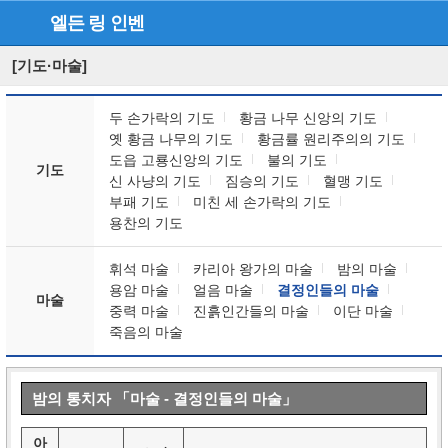
엘든 링
인벤
[기도·마술]
두 손가락의 기도
황금 나무 신앙의 기도
옛 황금 나무의 기도
황금률 원리주의의 기도
도읍 고룡신앙의 기도
불의 기도
기도
신 사냥의 기도
짐승의 기도
혈맹 기도
부패 기도
미친 세 손가락의 기도
용찬의 기도
휘석 마술
카리아 왕가의 마술
밤의 마술
용암 마술
얼음 마술
결정인들의 마술
마술
중력 마술
진흙인간들의 마술
이단 마술
죽음의 마술
밤의 통치자 「마술 - 결정인들의 마술」
아