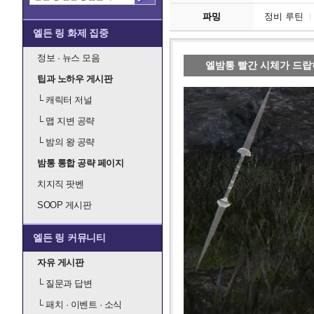
파밍
정비 루틴
엘든 링 화제 집중
정보 · 뉴스 모음
엘밤통 빨간 시체가 드랍
팁과 노하우 게시판
└
캐릭터 저널
└
맵 지변 공략
└
밤의 왕 공략
밤통 통합 공략 페이지
치지직 팟벤
SOOP 게시판
엘든 링 커뮤니티
자유 게시판
└
질문과 답변
└
패치 · 이벤트 · 소식