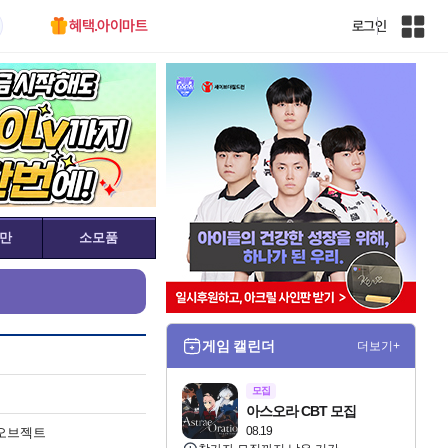
혜택.아이마트
로그인
인
벤
전
체
사
이
트
맵
만
소모품
게임 캘린더
더보기+
모집
아스오라 CBT 모집
08.19
오브젝트