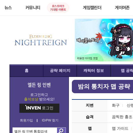
로스트아크
뉴스
커뮤니티
게임캘린더
게이머존
기대평 이벤트
홈
공략 페이지
캐릭터 정보
맵 공
엘든 링 인벤
밤의 통치자 맵 공략
로그인하고
출석보상
받으세요!
지변
화구
산
로그인
습격
끔찍한 흉조
회원가입
ID/PW 찾기
맵
맵 가이드