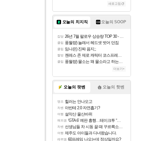
새로고침
오늘의 치지직
오늘의 SOOP
26년 7월 팔로우 상승량 TOP 30 - 월간 치지직
잡담
풍월량) 놀래서 헤드셋 벗어 던짐
클립
임나은) 진짜 음지;;
클립
젠레스 존 제로 캐릭터 코스프레한 꽁주
짤방
풍월량) 물소는 왜 물소라고 하는거야? 아! 그만 ㅋㅋ 알았어 ㅋㅋ
클립
더보기+
오늘의 팟벤
오늘의 핫벤
힐러는 안나오고
명조
아반테 2.0 자연흡기?
차벤
설악산 울산바위
여행
‘GTA 6’ 예판 흥행…테이크투 “내부 예상 크게 넘어”
해외겜
선생님들 차 시동 끌 때 꾸르륵소리나는데
차벤
제주도 아이들과 다녀왔습니다.
여행
60프레임 나오는데 정상일까요?
레퀴엠