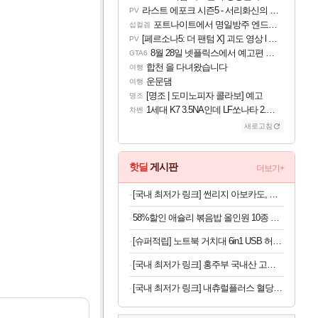
라스트 에포크 시즌5 - 서리화신의 분노 티저
PV
포트나이트에서 명일방주 엔드필드 [펠리카] 판매 예정
섭컬겜
[페르소나5: 더 팬텀 X] 괴도 영상 l 타카마키 안·댄싱 스타
PV
8월 28일 넷플릭스에서 예고편 공개 예정
GTA6
합천 을 다녀왔습니다
여행
운문댐
여행
[명조 | 도미노피자 콜라보] 예고
명조
1세대 K7 3.5NA인데 LF쏘나타 2.0NA 기변하면 유류비 절약이 얼마나 될까요..?
차벤
새로고침
핫딜
게시판
더보기+
[국내 최저가 링크] 썬리지 아보카도, 생과, 중대과, 10과, 1박스
58%할인 애슐리 볶음밥 올인원 10종 세트, 1개
[슈퍼적립] 노트북 거치대 6in1 USB 허브형 높이 조절 받침대 스탠드 LD204H
[국내 최저가 링크] 홍주부 국내산 고춧가루, 일반굵기, 보통매운맛, 1kg, 1개
[국내 최저가 링크] 내츄럴플러스 혈당건강 바나바, 90정, 2개