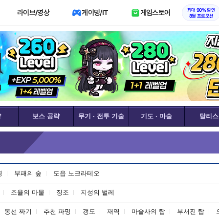
최대 90% 할인
라이브/영상
게이밍/IT
게임스토어
8월 프로모션
략
보스 공략
무기 · 전투 기술
기도 · 마술
탈리스
령
부패의 숲
도읍 노크라테오
조율의 마물
징조
지성의 벌레
동선 짜기
추천 파밍
갱도
재역
마술사의 탑
부서진 탑