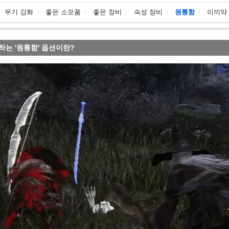
무기 강화
좋은 소모품
좋은 장비
속성 장비
원통함
이끼약
하는 '원통함' 옵션이란?