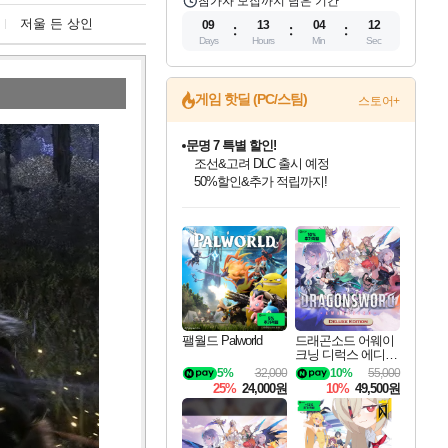
참가자 모집까지 남은 기간
저울 든 상인
09
13
04
11
Days
Hours
Min
Sec
게임 핫딜 (PC/스팀)
스토어+
마블 투혼 파이팅 소울즈 정식출시!
마블 히어로 총 출동&화려한 격투!
네이버 포인트 혜택까지!
인벤게임즈 8월 특별 할인!
드래곤소드: 어웨이크닝 입점!
문명 7 특별 할인!
귀무자: 검의 길 예약 판매 중!
비스트 오브 리인카네이션 정식 출시!
커세어 코브 출시 기념 할인!
더 렐릭 퍼스트 가디언 정식 출시
베데스다 40주년 기념 할인 중!
캡콤 프렌차이즈 할인 진행 중!
캡콤 일부 상품 상시 할인
스타워즈 은하계 레이서
로블록스 기프트 카드 공식 입점
인기 퍼블리셔 모음!
스팀으로 만나는 드래곤소드!
조선&고려 DLC 출시 예정
10% 할인과
게임프릭 신작 IP
해적'섬'을 발전시키자!
설화x하드코어 액션!
베데스다의 명작들을
몬헌, 바하 등 인기 IP를
몬헌 와일즈 & 드래곤즈 도그마2
인벤게임즈에서 10% 추가 적립
Robux를 가장 안전하고
최대 90% 할인가를 만나보세요!
네이버혜택과 함께 만나보세요!
50%할인&추가 적립까지!
이니&베니 혜택까지!
네이버 혜택가와 함께 예약하세요!
할인&네이버혜택으로 만나보세요!
네이버페이 혜택과 만나보세요!
40주년 프로모션으로 만나보세요!
할인가에 만나보세요!
일부 에디션 상시 할인!
혜택으로 예약 판매 중
편안하게 충전하세요
팰월드 Palworld
드래곤소드 어웨이
크닝 디럭스 에디션
DragonSword Awake
5%
32,000
10%
55,000
ning Deluxe Edition
25%
24,000원
10%
49,500원