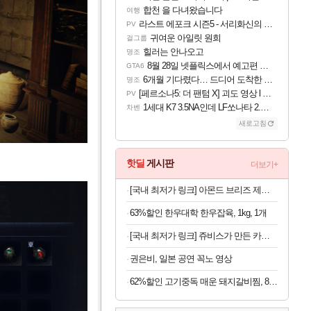
합천 을 다녀왔습니다
여행
라스트 에포크 시즌5 - 서리화신의 분노 티저
PV
귀여운 아일릿 원희
걸그룹
힐러는 안나오고
명조
8월 28일 넷플릭스에서 예고편 공개 예정
GTA6
6개월 기다렸다… 드디어 도착한 치사 메신저백! 실물 후기
명조
[페르소나5: 더 팬텀 X] 괴도 영상 l 타카마키 안·댄싱 스타
PV
1세대 K7 3.5NA인데 LF쏘나타 2.0NA 기변하면 유류비 절약이 얼마나 될까요..?
차벤
새로고침
핫딜
게시판
더보기+
[국내 최저가 링크] 아몬드 브리즈 제로슈가, 초콜릿, 190ml, 24팩
63%할인 한우대학 한우잡육, 1kg, 1개
[국내 최저가 링크] 쥬비스가 만든 카테킨 450mg, 60정, 3박스
권은비, 일본 공연 꼭노 영상
62%할인 고기중독 매운 돼지갈비찜, 800g, 2개