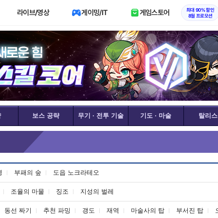
최대 90% 할인
라이브/영상
게이밍/IT
게임스토어
8월 프로모션
략
보스 공략
무기 · 전투 기술
기도 · 마술
탈리스
령
부패의 숲
도읍 노크라테오
조율의 마물
징조
지성의 벌레
동선 짜기
추천 파밍
갱도
재역
마술사의 탑
부서진 탑