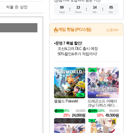
참가자 모집까지 남은 기간
저울 든 상인
09
13
14
04
Days
Hours
Min
Sec
게임 핫딜 (PC/스팀)
스토어+
마블 투혼 파이팅 소울즈 정식출시!
마블 히어로 총 출동&화려한 격투!
네이버 포인트 혜택까지!
인벤게임즈 8월 특별 할인!
드래곤소드: 어웨이크닝 입점!
문명 7 특별 할인!
귀무자: 검의 길 예약 판매 중!
비스트 오브 리인카네이션 정식 출시!
커세어 코브 출시 기념 할인!
더 렐릭 퍼스트 가디언 정식 출시
베데스다 40주년 기념 할인 중!
캡콤 프렌차이즈 할인 진행 중!
캡콤 일부 상품 상시 할인
스타워즈 은하계 레이서
로블록스 기프트 카드 공식 입점
인기 퍼블리셔 모음!
스팀으로 만나는 드래곤소드!
조선&고려 DLC 출시 예정
10% 할인과
게임프릭 신작 IP
해적'섬'을 발전시키자!
설화x하드코어 액션!
베데스다의 명작들을
몬헌, 바하 등 인기 IP를
몬헌 와일즈 & 드래곤즈 도그마2
인벤게임즈에서 10% 추가 적립
Robux를 가장 안전하고
최대 90% 할인가를 만나보세요!
네이버혜택과 함께 만나보세요!
50%할인&추가 적립까지!
이니&베니 혜택까지!
네이버 혜택가와 함께 예약하세요!
할인&네이버혜택으로 만나보세요!
네이버페이 혜택과 만나보세요!
40주년 프로모션으로 만나보세요!
할인가에 만나보세요!
일부 에디션 상시 할인!
혜택으로 예약 판매 중
편안하게 충전하세요
팰월드 Palworld
드래곤소드 어웨이
크닝 디럭스 에디션
DragonSword Awake
5%
32,000
10%
55,000
ning Deluxe Edition
25%
24,000원
10%
49,500원