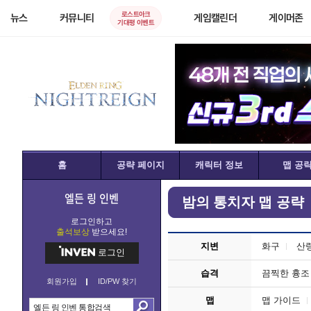
로스트아크
뉴스
커뮤니티
게임캘린더
게이머존
기대평 이벤트
홈
공략 페이지
캐릭터 정보
맵 공
엘든 링 인벤
밤의 통치자 맵 공략
로그인하고
출석보상
받으세요!
지변
화구
산
로그인
습격
끔찍한 흉조
회원가입
ID/PW 찾기
맵
맵 가이드