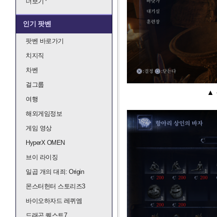
더보기
인기 팟벤
팟벤 바로가기
치지직
차벤
걸그룹
▲
여행
해외게임정보
게임 영상
HyperX OMEN
브이 라이징
일곱 개의 대죄: Origin
몬스터헌터 스토리즈3
바이오하자드 레퀴엠
드래곤 퀘스트7