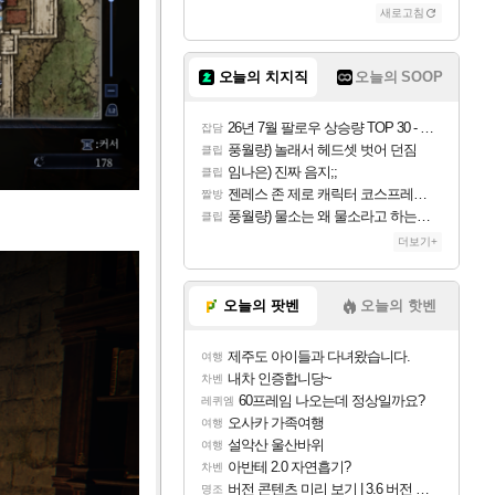
새로고침
오늘의 치지직
오늘의 SOOP
26년 7월 팔로우 상승량 TOP 30 - 월간 치지직
잡담
풍월량) 놀래서 헤드셋 벗어 던짐
클립
임나은) 진짜 음지;;
클립
젠레스 존 제로 캐릭터 코스프레한 꽁주
짤방
풍월량) 물소는 왜 물소라고 하는거야? 아! 그만 ㅋㅋ 알았어 ㅋㅋ
클립
더보기+
오늘의 팟벤
오늘의 핫벤
제주도 아이들과 다녀왔습니다.
여행
내차 인증합니당~
차벤
60프레임 나오는데 정상일까요?
레퀴엠
오사카 가족여행
여행
설악산 울산바위
여행
아반테 2.0 자연흡기?
차벤
버전 콘텐츠 미리 보기 | 3.6 버전 「신기루 속 등불 그림자, 속세에 깃든 검의 결심」이 8월 20일에 업데이트됩니다!
명조