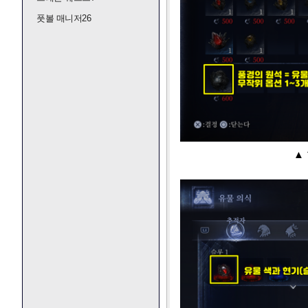
풋볼 매니저26
▲