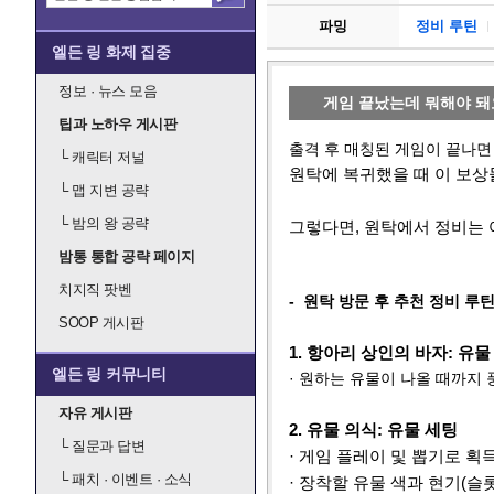
파밍
정비 루틴
엘든 링 화제 집중
정보 · 뉴스 모음
게임 끝났는데 뭐해야 돼
팁과 노하우 게시판
출격 후 매칭된 게임이 끝나면
└
캐릭터 저널
원탁에 복귀했을 때 이 보상
└
맵 지변 공략
└
밤의 왕 공략
그렇다면, 원탁에서 정비는 
밤통 통합 공략 페이지
치지직 팟벤
- 원탁 방문 후 추천 정비 루
SOOP 게시판
1. 항아리 상인의 바자: 유물
엘든 링 커뮤니티
· 원하는 유물이 나올 때까지
자유 게시판
2. 유물 의식: 유물 세팅
└
질문과 답변
· 게임 플레이 및 뽑기로 획
└
패치 · 이벤트 · 소식
·
장착할 유물 색과 현기(슬롯