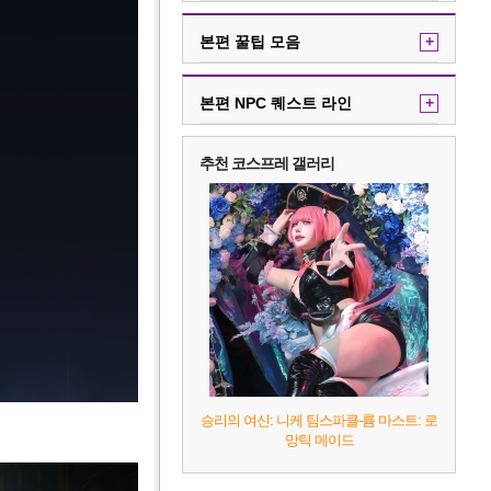
본편 꿀팁 모음
+
본편 NPC 퀘스트 라인
+
추천 코스프레 갤러리
승리의 여신: 니케 팀스파클-륨 마스트: 로
망틱 메이드