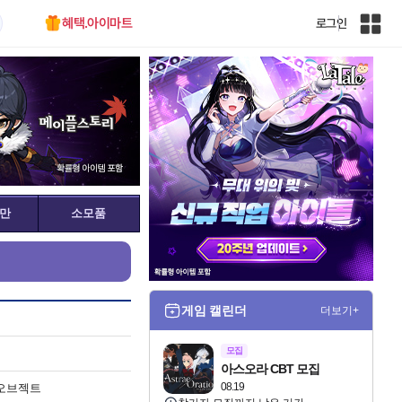
혜택.아이마트
로그인
인
벤
전
체
사
이
트
맵
만
소모품
게임 캘린더
더보기+
모집
아스오라 CBT 모집
08.19
오브젝트