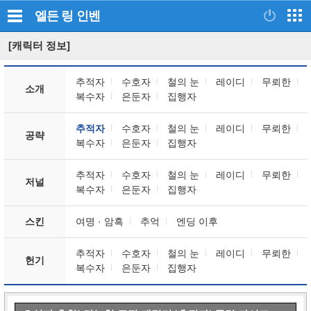
엘든 링
인벤
[캐릭터 정보]
추적자
수호자
철의 눈
레이디
무뢰한
소개
복수자
은둔자
집행자
추적자
수호자
철의 눈
레이디
무뢰한
공략
복수자
은둔자
집행자
추적자
수호자
철의 눈
레이디
무뢰한
저널
복수자
은둔자
집행자
스킨
여명 · 암흑
추억
엔딩 이후
추적자
수호자
철의 눈
레이디
무뢰한
헌기
복수자
은둔자
집행자